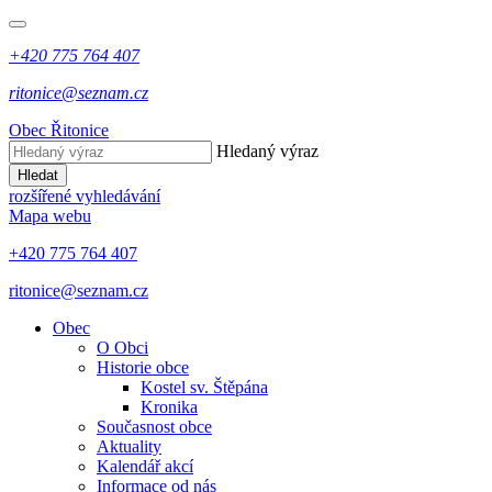
+420 775 764 407
ritonice@seznam.cz
Obec Řitonice
Hledaný výraz
Hledat
rozšířené vyhledávání
Mapa webu
+420 775 764 407
ritonice@seznam.cz
Obec
O Obci
Historie obce
Kostel sv. Štěpána
Kronika
Současnost obce
Aktuality
Kalendář akcí
Informace od nás