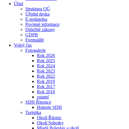
Úřad
Struktura OÚ
Úřední deska
E-podatelna
Povinné informace
Důležité zákony
GDPR
Formuláře
Volný čas
Fotogalerie
Rok 2026
Rok 2025
Rok 2024
Rok 2023
Rok 2022
Rok 2019
Rok 2017
Rok 2016
ostatní
SDH Řitonice
Historie SDH
Turistika
Okolí Řitonic
Okolí Sobotky
Mladá Boleslav a okolí