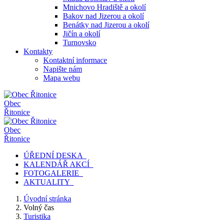
Mnichovo Hradiště a okolí
Bakov nad Jizerou a okolí
Benátky nad Jizerou a okolí
Jičín a okolí
Turnovsko
Kontakty
Kontaktní informace
Napište nám
Mapa webu
Obec
Řitonice
Obec
Řitonice
ÚŘEDNÍ DESKA
KALENDÁŘ AKCÍ
FOTOGALERIE
AKTUALITY
Úvodní stránka
Volný čas
Turistika