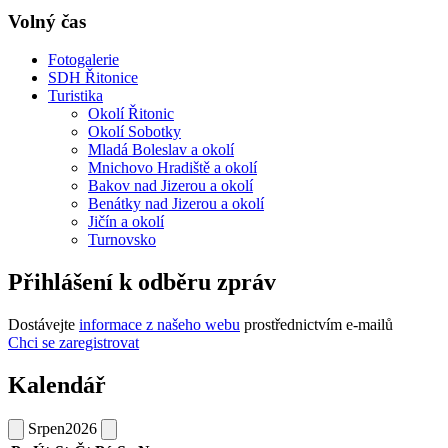
Volný čas
Fotogalerie
SDH Řitonice
Turistika
Okolí Řitonic
Okolí Sobotky
Mladá Boleslav a okolí
Mnichovo Hradiště a okolí
Bakov nad Jizerou a okolí
Benátky nad Jizerou a okolí
Jičín a okolí
Turnovsko
Přihlášení k odběru zpráv
Dostávejte
informace z našeho webu
prostřednictvím e-mailů
Chci se zaregistrovat
Kalendář
Srpen
2026