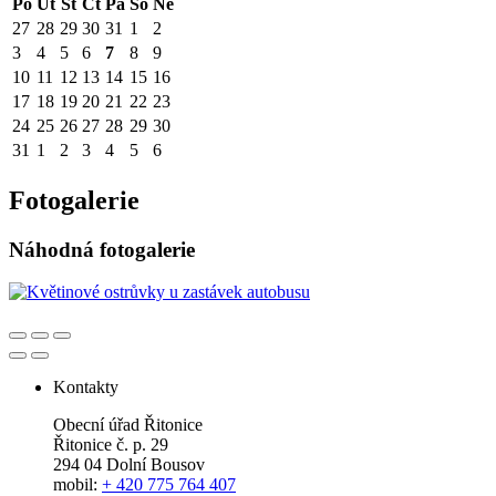
Po
Út
St
Čt
Pá
So
Ne
27
28
29
30
31
1
2
3
4
5
6
7
8
9
10
11
12
13
14
15
16
17
18
19
20
21
22
23
24
25
26
27
28
29
30
31
1
2
3
4
5
6
Fotogalerie
Náhodná fotogalerie
Kontakty
Obecní úřad Řitonice
Řitonice č. p. 29
294 04 Dolní Bousov
mobil:
+ 420 775 764 407