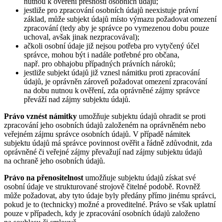
nutnou k ověření přesnosti osobních údajů;
jestliže pro zpracování osobních údajů neexistuje právní
základ, může subjekt údajů místo výmazu požadovat omezení
zpracování (tedy aby je správce po vymezenou dobu pouze
uchoval, avšak jinak nezpracovával);
ačkoli osobní údaje již nejsou potřeba pro vytyčený účel
správce, mohou být i nadále potřebné pro občana,
např. pro obhajobu případných právních nároků;
jestliže subjekt údajů již vznesl námitku proti zpracování
údajů, je oprávněn zároveň požadovat omezení zpracování
na dobu nutnou k ověření, zda oprávněné zájmy správce
převáží nad zájmy subjektu údajů.
Právo vznést námitky
umožňuje subjektu údajů ohradit se proti
zpracování jeho osobních údajů založeném na oprávněném nebo
veřejném zájmu správce osobních údajů. V případě námitek
subjektu údajů má správce povinnost ověřit a řádně zdůvodnit, zda
oprávněné či veřejné zájmy převažují nad zájmy subjektu údajů
na ochraně jeho osobních údajů.
Právo na přenositelnost
umožňuje subjektu údajů získat své
osobní údaje ve strukturované strojově čitelné podobě. Rovněž
může požadovat, aby tyto údaje byly předány přímo jinému správci,
pokud je to (technicky) možné a proveditelné. Právo se však uplatní
pouze v případech, kdy je zpracování osobních údajů založeno