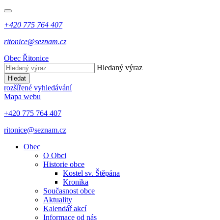
+420 775 764 407
ritonice@seznam.cz
Obec Řitonice
Hledaný výraz
Hledat
rozšířené vyhledávání
Mapa webu
+420 775 764 407
ritonice@seznam.cz
Obec
O Obci
Historie obce
Kostel sv. Štěpána
Kronika
Současnost obce
Aktuality
Kalendář akcí
Informace od nás