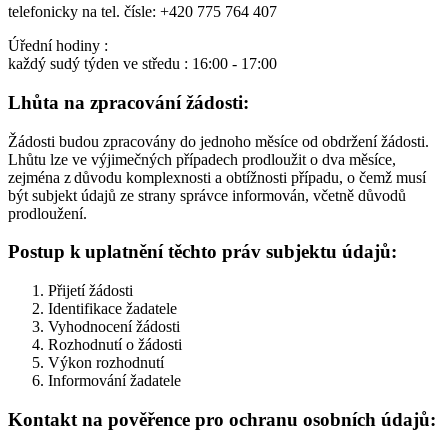
telefonicky na tel. čísle: +420 775 764 407
Úřední hodiny :
každý sudý týden ve středu : 16:00 - 17:00
Lhůta na zpracování žádosti:
Žádosti budou zpracovány do jednoho měsíce od obdržení žádosti.
Lhůtu lze ve výjimečných případech prodloužit o dva měsíce,
zejména z důvodu komplexnosti a obtížnosti případu, o čemž musí
být subjekt údajů ze strany správce informován, včetně důvodů
prodloužení.
Postup k uplatnění těchto práv subjektu údajů:
Přijetí žádosti
Identifikace žadatele
Vyhodnocení žádosti
Rozhodnutí o žádosti
Výkon rozhodnutí
Informování žadatele
Kontakt na pověřence pro ochranu osobních údajů: