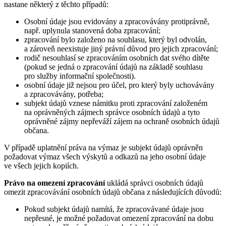
nastane některý z těchto případů:
Osobní údaje jsou evidovány a zpracovávány protiprávně,
např. uplynula stanovená doba zpracování;
zpracování bylo založeno na souhlasu, který byl odvolán,
a zároveň neexistuje jiný právní důvod pro jejich zpracování;
rodič nesouhlasí se zpracováním osobních dat svého dítěte
(pokud se jedná o zpracování údajů na základě souhlasu
pro služby informační společnosti).
osobní údaje již nejsou pro účel, pro který byly uchovávány
a zpracovávány, potřeba;
subjekt údajů vznese námitku proti zpracování založeném
na oprávněných zájmech správce osobních údajů a tyto
oprávněné zájmy nepřeváží zájem na ochraně osobních údajů
občana.
V případě uplatnění práva na výmaz je subjekt údajů oprávněn
požadovat výmaz všech výskytů a odkazů na jeho osobní údaje
ve všech jejich kopiích.
Právo na omezení zpracování
ukládá správci osobních údajů
omezit zpracovávání osobních údajů občana z následujících důvodů:
Pokud subjekt údajů namítá, že zpracovávané údaje jsou
nepřesné, je možné požadovat omezení zpracování na dobu