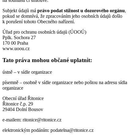
na souhlasu či smlouvě.
Subjekt údajů má
právo podat stížnost u dozorového orgánu
,
pokud se domnívá, že zpracováním jeho osobních údajů došlo
k porušení tohoto Obecného nařízení.
Úřad pro ochranu osobních údajů (ÚOOÚ)
Pplk. Sochora 27
170 00 Praha
www.uoou.cz
Tato práva mohou občané uplatnit:
ústně – v sídle organizace
písemně – osobně v sídle organizace nebo poštou na adresu sídla
organizace
Obecní úřad Řitonice
Řitonice č.p. 29
29404 Dolní Bousov
e-mailem: ritonice@ritonice.cz
elektronickým podáním: podatelna@ritonice.cz