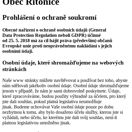
Obec Řitonice
Prohlášení o ochraně soukromí
Obecné nařízení o ochraně osobních údajů (General
Data Protection Regulation neboli GDPR) účinné
od 25. 5. 2018 má za cíl hájit práva (především) občanů
Evropské unie proti neoprávněnému nakládání s jejich
osobními údaji.
Osobní údaje, které shromažďujeme na webových
stránkách
Naše www stránky můžete navštěvovat a používat bez toho, abyste
nám sdělovali jakékoliv osobní údaje. Osobní údaje shromažďujeme
jenom v případě, že nám je sami dobrovolně poskytnete. Údaje,
které zpracováváme, budou použity výhradně za účelem, pro který
jste dali souhlas, pokud platná legislativa neumožňuje
jinak. Budeme uchovávat Vaše osobní údaje pouze po dobu
nezbytnou k tomu, aby bylo dosaženo účelu služby, kterou jste si
vyžádali, nebo účelu, ke kterému jste dali svůj souhlas, není-li
platnou legislativou umožněno jinak.