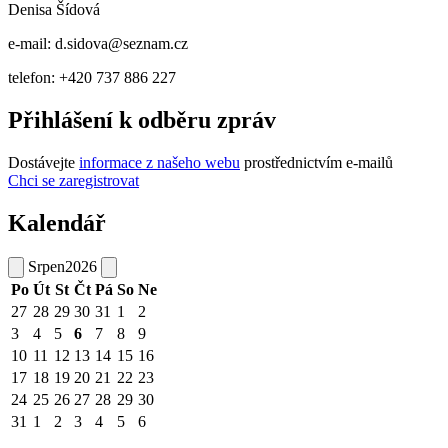
Denisa Šídová
e-mail: d.sidova@seznam.cz
telefon: +420 737 886 227
Přihlášení k odběru zpráv
Dostávejte
informace z našeho webu
prostřednictvím e-mailů
Chci se zaregistrovat
Kalendář
Srpen
2026
Po
Út
St
Čt
Pá
So
Ne
27
28
29
30
31
1
2
3
4
5
6
7
8
9
10
11
12
13
14
15
16
17
18
19
20
21
22
23
24
25
26
27
28
29
30
31
1
2
3
4
5
6