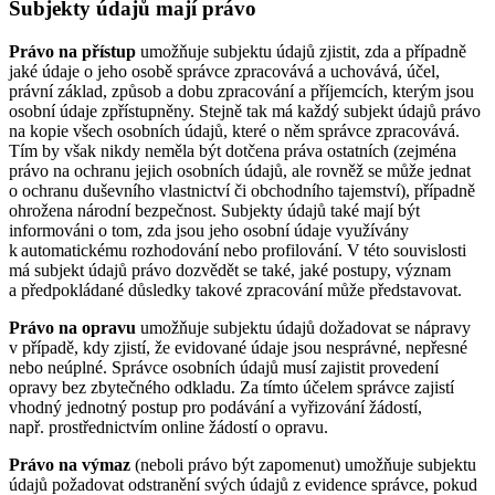
Subjekty údajů mají právo
Právo na přístup
umožňuje subjektu údajů zjistit, zda a případně
jaké údaje o jeho osobě správce zpracovává a uchovává, účel,
právní základ, způsob a dobu zpracování a příjemcích, kterým jsou
osobní údaje zpřístupněny. Stejně tak má každý subjekt údajů právo
na kopie všech osobních údajů, které o něm správce zpracovává.
Tím by však nikdy neměla být dotčena práva ostatních (zejména
právo na ochranu jejich osobních údajů, ale rovněž se může jednat
o ochranu duševního vlastnictví či obchodního tajemství), případně
ohrožena národní bezpečnost. Subjekty údajů také mají být
informováni o tom, zda jsou jeho osobní údaje využívány
k automatickému rozhodování nebo profilování. V této souvislosti
má subjekt údajů právo dozvědět se také, jaké postupy, význam
a předpokládané důsledky takové zpracování může představovat.
Právo na opravu
umožňuje subjektu údajů dožadovat se nápravy
v případě, kdy zjistí, že evidované údaje jsou nesprávné, nepřesné
nebo neúplné. Správce osobních údajů musí zajistit provedení
opravy bez zbytečného odkladu. Za tímto účelem správce zajistí
vhodný jednotný postup pro podávání a vyřizování žádostí,
např. prostřednictvím online žádostí o opravu.
Právo na výmaz
(neboli právo být zapomenut) umožňuje subjektu
údajů požadovat odstranění svých údajů z evidence správce, pokud