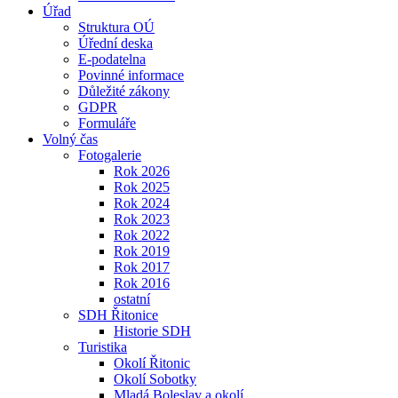
Úřad
Struktura OÚ
Úřední deska
E-podatelna
Povinné informace
Důležité zákony
GDPR
Formuláře
Volný čas
Fotogalerie
Rok 2026
Rok 2025
Rok 2024
Rok 2023
Rok 2022
Rok 2019
Rok 2017
Rok 2016
ostatní
SDH Řitonice
Historie SDH
Turistika
Okolí Řitonic
Okolí Sobotky
Mladá Boleslav a okolí