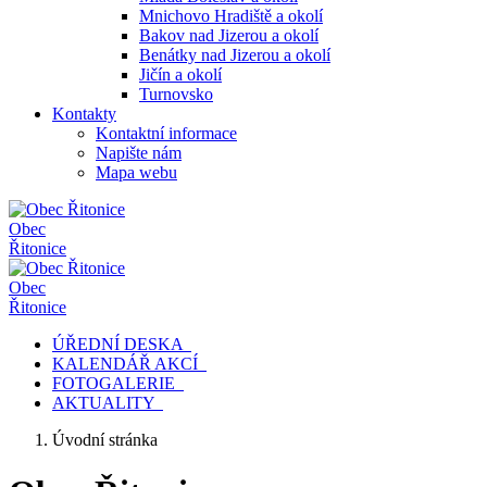
Mnichovo Hradiště a okolí
Bakov nad Jizerou a okolí
Benátky nad Jizerou a okolí
Jičín a okolí
Turnovsko
Kontakty
Kontaktní informace
Napište nám
Mapa webu
Obec
Řitonice
Obec
Řitonice
ÚŘEDNÍ DESKA
KALENDÁŘ AKCÍ
FOTOGALERIE
AKTUALITY
Úvodní stránka