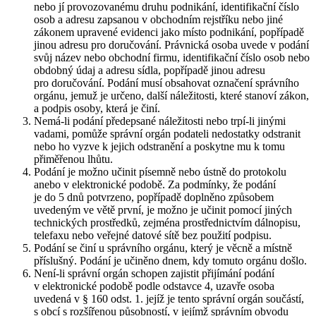
nebo jí provozovanému druhu podnikání, identifikační číslo
osob a adresu zapsanou v obchodním rejstříku nebo jiné
zákonem upravené evidenci jako místo podnikání, popřípadě
jinou adresu pro doručování. Právnická osoba uvede v podání
svůj název nebo obchodní firmu, identifikační číslo osob nebo
obdobný údaj a adresu sídla, popřípadě jinou adresu
pro doručování. Podání musí obsahovat označení správního
orgánu, jemuž je určeno, další náležitosti, které stanoví zákon,
a podpis osoby, která je činí.
Nemá-li podání předepsané náležitosti nebo trpí-li jinými
vadami, pomůže správní orgán podateli nedostatky odstranit
nebo ho vyzve k jejich odstranění a poskytne mu k tomu
přiměřenou lhůtu.
Podání je možno učinit písemně nebo ústně do protokolu
anebo v elektronické podobě. Za podmínky, že podání
je do 5 dnů potvrzeno, popřípadě doplněno způsobem
uvedeným ve větě první, je možno je učinit pomocí jiných
technických prostředků, zejména prostřednictvím dálnopisu,
telefaxu nebo veřejné datové sítě bez použití podpisu.
Podání se činí u správního orgánu, který je věcně a místně
příslušný. Podání je učiněno dnem, kdy tomuto orgánu došlo.
Není-li správní orgán schopen zajistit přijímání podání
v elektronické podobě podle odstavce 4, uzavře osoba
uvedená v § 160 odst. 1. jejíž je tento správní orgán součástí,
s obcí s rozšířenou působností, v jejímž správním obvodu