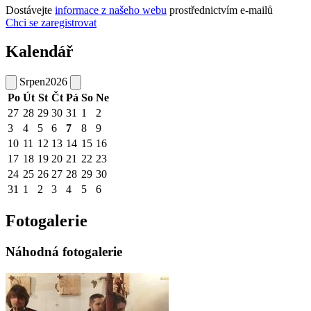
Dostávejte
informace z našeho webu
prostřednictvím e-mailů
Chci se zaregistrovat
Kalendář
Srpen
2026
Po
Út
St
Čt
Pá
So
Ne
27
28
29
30
31
1
2
3
4
5
6
7
8
9
10
11
12
13
14
15
16
17
18
19
20
21
22
23
24
25
26
27
28
29
30
31
1
2
3
4
5
6
Fotogalerie
Náhodná fotogalerie