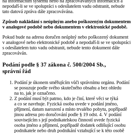
na informačním systému nebo na zpracovávaných informacích a
nepodaří-li se ve spolupráci s odesílatelem vadu odstranit, nebude
tato datová zpráva dále zpracovávána.
Způsob nakládání s neúplným anebo poškozeným dokumentem
v analogové podobě nebo dokumentem v elektronické podobě.
Pokud bude na adresu doručen neúplný nebo poškozený dokument
v analogové nebo elektronické podobě a nepodaří-li se ve spolupráci
s odesílatelem tuto vadu odstranit, nebude tento dokument dále
zpracováván.
Podání podle § 37 zákona č. 500/2004 Sb.,
správní řád
Podání je úkonem směřujícím vůči správnímu orgánu. Podání
se posuzuje podle svého skutečného obsahu a bez ohledu
na to, jak je označeno.
Z podání musí být patrno, kdo je činí, které věci se týká
a co se navrhuje. Fyzická osoba uvede v podání jméno,
příjmení, datum narození a místo trvalého pobytu, popřípadě
jinou adresu pro doručování podle § 19 odst. 4. V podání
souvisejícím s její podnikatelskou činností uvede fyzická
osoba jméno a příjmení, popřípadě dodatek odlišující osobu
podnikatele nebo druh podnikání vztahující se k této osobě