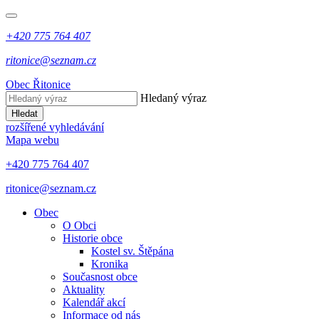
+420 775 764 407
ritonice@seznam.cz
Obec Řitonice
Hledaný výraz
Hledat
rozšířené vyhledávání
Mapa webu
+420 775 764 407
ritonice@seznam.cz
Obec
O Obci
Historie obce
Kostel sv. Štěpána
Kronika
Současnost obce
Aktuality
Kalendář akcí
Informace od nás