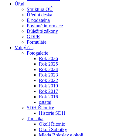
Úřad
Struktura OÚ
Úřední deska
E-podatelna
Povinné informace
Důležité zákony
GDPR
Formuláře
Volný čas
Fotogalerie
Rok 2026
Rok 2025
Rok 2024
Rok 2023
Rok 2022
Rok 2019
Rok 2017
Rok 2016
ostatní
SDH Řitonice
Historie SDH
Turistika
Okolí Řitonic
Okolí Sobotky
Mladá Boleslav a okolí