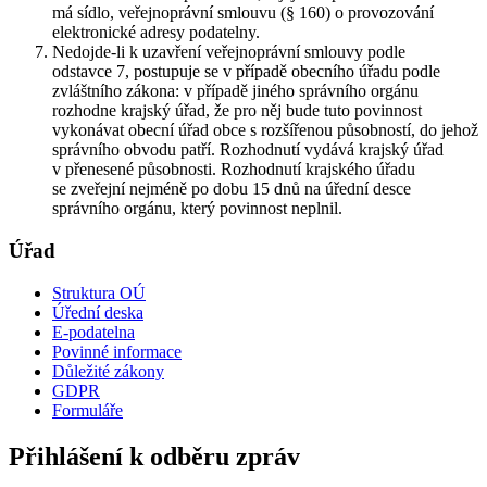
má sídlo, veřejnoprávní smlouvu (§ 160) o provozování
elektronické adresy podatelny.
Nedojde-li k uzavření veřejnoprávní smlouvy podle
odstavce 7, postupuje se v případě obecního úřadu podle
zvláštního zákona: v případě jiného správního orgánu
rozhodne krajský úřad, že pro něj bude tuto povinnost
vykonávat obecní úřad obce s rozšířenou působností, do jehož
správního obvodu patří. Rozhodnutí vydává krajský úřad
v přenesené působnosti. Rozhodnutí krajského úřadu
se zveřejní nejméně po dobu 15 dnů na úřední desce
správního orgánu, který povinnost neplnil.
Úřad
Struktura OÚ
Úřední deska
E-podatelna
Povinné informace
Důležité zákony
GDPR
Formuláře
Přihlášení k odběru zpráv