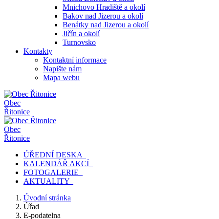
Mnichovo Hradiště a okolí
Bakov nad Jizerou a okolí
Benátky nad Jizerou a okolí
Jičín a okolí
Turnovsko
Kontakty
Kontaktní informace
Napište nám
Mapa webu
Obec
Řitonice
Obec
Řitonice
ÚŘEDNÍ DESKA
KALENDÁŘ AKCÍ
FOTOGALERIE
AKTUALITY
Úvodní stránka
Úřad
E-podatelna