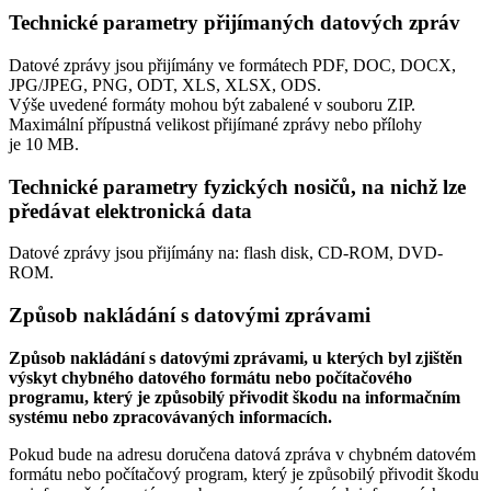
Technické parametry přijímaných datových zpráv
Datové zprávy jsou přijímány ve formátech
PDF, DOC, DOCX,
JPG/JPEG, PNG, ODT, XLS, XLSX, ODS.
Výše uvedené formáty mohou být zabalené v souboru ZIP.
Maximální přípustná velikost přijímané zprávy nebo přílohy
je
10 MB
.
Technické parametry fyzických nosičů, na nichž lze
předávat elektronická data
Datové zprávy jsou přijímány na:
flash disk, CD-ROM, DVD-
ROM.
Způsob nakládání s datovými zprávami
Způsob nakládání s datovými zprávami, u kterých byl zjištěn
výskyt chybného datového formátu nebo počítačového
programu, který je způsobilý přivodit škodu na informačním
systému nebo zpracovávaných informacích.
Pokud bude na adresu doručena datová zpráva v chybném datovém
formátu nebo počítačový program, který je způsobilý přivodit škodu