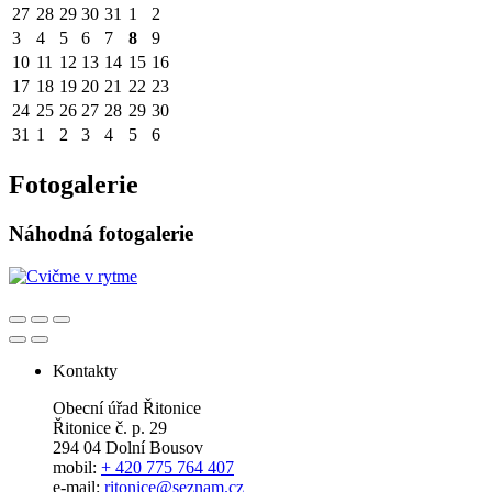
27
28
29
30
31
1
2
3
4
5
6
7
8
9
10
11
12
13
14
15
16
17
18
19
20
21
22
23
24
25
26
27
28
29
30
31
1
2
3
4
5
6
Fotogalerie
Náhodná fotogalerie
Kontakty
Obecní úřad Řitonice
Řitonice č. p. 29
294 04 Dolní Bousov
mobil:
+ 420 775 764 407
e-mail:
ritonice@seznam.cz