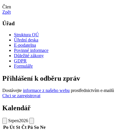
Člen
Zpět
Úřad
Struktura OÚ
Úřední deska
E-podatelna
Povinné informace
Důležité zákony
GDPR
Formuláře
Přihlášení k odběru zpráv
Dostávejte
informace z našeho webu
prostřednictvím e-mailů
Chci se zaregistrovat
Kalendář
Srpen
2026
Po
Út
St
Čt
Pá
So
Ne