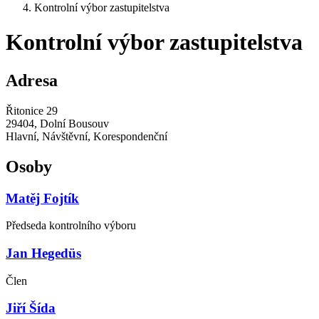
Kontrolní výbor zastupitelstva
Kontrolní výbor zastupitelstva
Adresa
Řitonice 29
29404, Dolní Bousouv
Hlavní, Návštěvní, Korespondenční
Osoby
Matěj Fojtík
Předseda kontrolního výboru
Jan Hegedüs
Člen
Jiří Šída