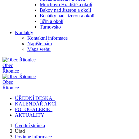
Mnichovo Hradiště a okolí
Bakov nad Jizerou a okolí
Benátky nad Jizerou a okolí
Jičín a okolí
Turnovsko
Kontakty
Kontaktní informace
Napište nám
Mapa webu
Obec
Řitonice
Obec
Řitonice
ÚŘEDNÍ DESKA
KALENDÁŘ AKCÍ
FOTOGALERIE
AKTUALITY
Úvodní stránka
Úřad
Povinné informace