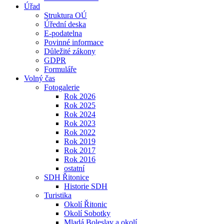
Úřad
Struktura OÚ
Úřední deska
E-podatelna
Povinné informace
Důležité zákony
GDPR
Formuláře
Volný čas
Fotogalerie
Rok 2026
Rok 2025
Rok 2024
Rok 2023
Rok 2022
Rok 2019
Rok 2017
Rok 2016
ostatní
SDH Řitonice
Historie SDH
Turistika
Okolí Řitonic
Okolí Sobotky
Mladá Boleslav a okolí