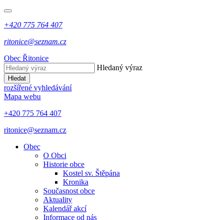
+420 775 764 407
ritonice@seznam.cz
Obec Řitonice
Hledaný výraz
Hledat
rozšířené vyhledávání
Mapa webu
+420 775 764 407
ritonice@seznam.cz
Obec
O Obci
Historie obce
Kostel sv. Štěpána
Kronika
Současnost obce
Aktuality
Kalendář akcí
Informace od nás